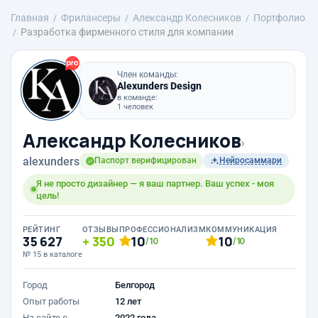
Главная
Фрилансеры
Александр Колесников
Портфолио
Разработка фирменного стиля для компании
Член команды:
Alexunders Design
в команде:
1 человек
Александр Колесников
›
alexunders
Паспорт верифицирован
Нейросаммари
Я не просто дизайнер — я ваш партнер. Ваш успех - моя
цель!
РЕЙТИНГ
ОТЗЫВЫ
ПРОФЕССИОНАЛИЗМ
КОММУНИКАЦИЯ
35 627
350
10
10
/10
/10
№ 15 в каталоге
Город
Белгород
Опыт работы
12 лет
На сайте с
2022 года