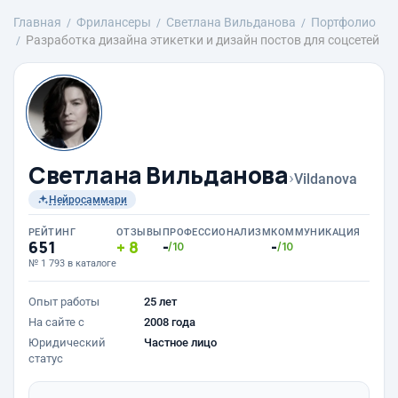
Главная
Фрилансеры
Светлана Вильданова
Портфолио
Разработка дизайна этикетки и дизайн постов для соцсетей
Светлана Вильданова
›
Vildanova
Нейросаммари
РЕЙТИНГ
ОТЗЫВЫ
ПРОФЕССИОНАЛИЗМ
КОММУНИКАЦИЯ
651
8
-
-
/10
/10
№ 1 793 в каталоге
Опыт работы
25 лет
На сайте с
2008 года
Юридический
Частное лицо
статус