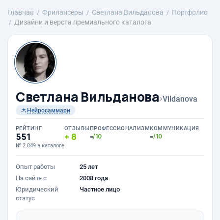
Главная
Фрилансеры
Светлана Вильданова
Портфолио
Дизайни и верста премиального каталога
Светлана Вильданова
›
Vildanova
Нейросаммари
РЕЙТИНГ
ОТЗЫВЫ
ПРОФЕССИОНАЛИЗМ
КОММУНИКАЦИЯ
551
8
-
-
/10
/10
№ 2 049 в каталоге
Опыт работы
25 лет
На сайте с
2008 года
Юридический
Частное лицо
статус