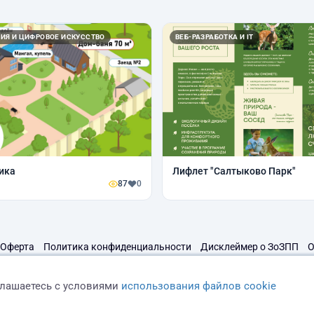
ИЯ И ЦИФРОВОЕ ИСКУССТВО
ВЕБ-РАЗРАБОТКА И IT
ика
Лифлет "Салтыково Парк"
87
0
Оферта
Политика конфиденциальности
Дисклеймер о ЗоЗПП
О
глашаетесь с условиями
использования файлов cookie