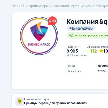
Главная
Фрилансеры
Компания &quot;Бизнес-класс&quo
Компания &q
Нейросаммари
Для роста продаж и вов
РЕЙТИНГ
ОТЗЫВЫ
ПРОФ
9 903
112
1
№ 95 в каталоге
Город
Яросл
На сайте с
2013 г
Freelance.Boutique
Премиум-сервис для лучших исполнителей