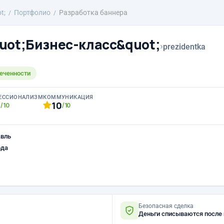
t;
Портфолио
Разработка баннера
uot;Бизнес-класс&quot;
›
prezidentka
леченности
ЕССИОНАЛИЗМ
КОММУНИКАЦИЯ
0
10
/10
/10
авль
ода
Безопасная сделка
Деньги списываются после