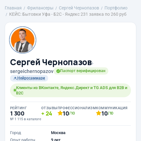
Главная
Фрилансеры
Сергей Чернопазов
Портфолио
КЕЙС: Бытовки Уфа - Б2С - Яндекс 231 заявка по 260 руб
Сергей Чернопазов
›
sergeichernopazov
Паспорт верифицирован
Нейросаммари
Клиенты из ВКонтакте, Яндекс.Директ и TG ADS для B2B и
B2C
РЕЙТИНГ
ОТЗЫВЫ
ПРОФЕССИОНАЛИЗМ
КОММУНИКАЦИЯ
1 300
24
10
10
/10
/10
№ 1 115 в каталоге
Город
Москва
Опыт работы
9 лет