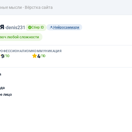
ные мысли - Вёрстка сайта
я
›
denis231
Сбер ID
Нейросаммари
ключ любой сложности
РОФЕССИОНАЛИЗМ
КОММУНИКАЦИЯ
9
4
/10
/10
а
ода
е лицо