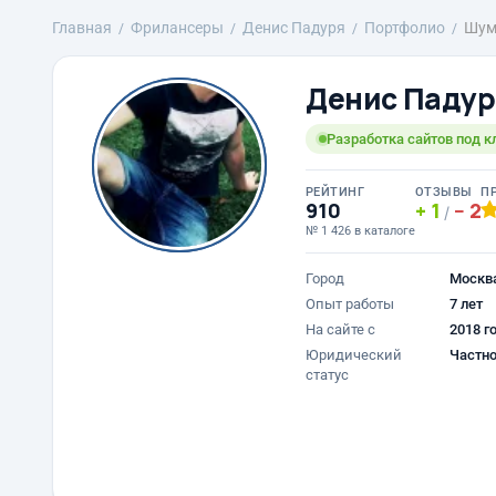
Главная
Фрилансеры
Денис Падуря
Портфолио
Шум
Денис Падур
Разработка сайтов под 
РЕЙТИНГ
ОТЗЫВЫ
П
910
1
2
/
№ 1 426 в каталоге
Город
Москв
Опыт работы
7 лет
На сайте с
2018 г
Юридический
Частно
статус