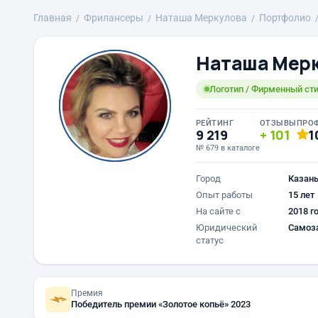
Главная
Фрилансеры
Наташа Меркулова
Портфолио
Наташа Мер
Логотип / Фирменный сти
РЕЙТИНГ
ОТЗЫВЫ
ПРО
9 219
101
1
№ 679 в каталоге
Город
Казан
Опыт работы
15 лет
На сайте с
2018 г
Юридический
Самоз
статус
Премия
Победитель премии «Золотое копьё» 2023