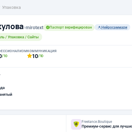
Упаковка
кулова
›
mirotext
Паспорт верифицирован
Нейросаммари
ль / Упаковка / Сайты
ФЕССИОНАЛИЗМ
КОММУНИКАЦИЯ
0
10
/10
/10
ь
ода
анятый
Freelance.Boutique
Премиум-сервис для лучши