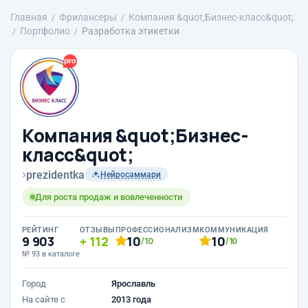
Главная
Фрилансеры
Компания &quot;Бизнес-класс&quot;
Портфолио
Разработка этикетки
Компания &quot;Бизнес-
класс&quot;
›
prezidentka
Нейросаммари
Для роста продаж и вовлеченности
РЕЙТИНГ
ОТЗЫВЫ
ПРОФЕССИОНАЛИЗМ
КОММУНИКАЦИЯ
9 903
112
10
10
/10
/10
№ 93 в каталоге
Город
Ярославль
На сайте с
2013 года