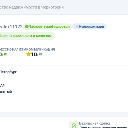
тство недвижимости в Черногории
›
alex11122
Паспорт верифицирован
Нейросаммари
йнер. С вниманием к мелочам
ФЕССИОНАЛИЗМ
КОММУНИКАЦИЯ
0
10
/10
/10
Петербург
ода
анятый
Безопасная сделка
Деньги списываются после