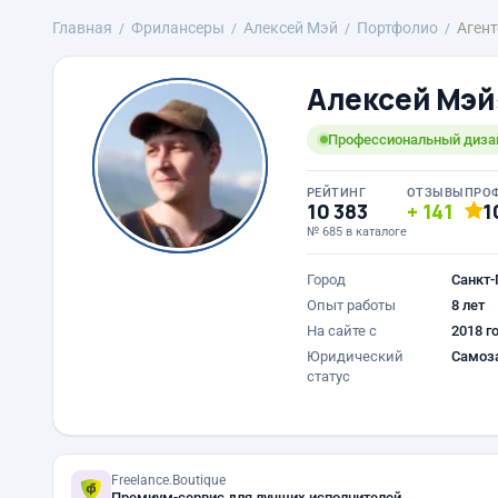
Главная
Фрилансеры
Алексей Мэй
Портфолио
Аген
Алексей Мэй
Профессиональный диза
РЕЙТИНГ
ОТЗЫВЫ
ПРО
10 383
141
1
№ 685 в каталоге
Город
Санкт-
Опыт работы
8 лет
На сайте с
2018 г
Юридический
Самоз
статус
Freelance.Boutique
Премиум-сервис для лучших исполнителей