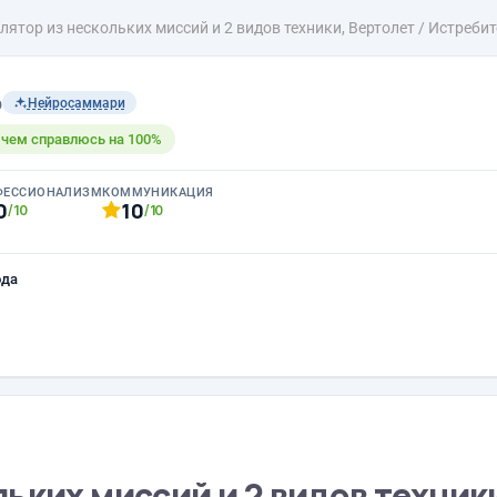
ятор из нескольких миссий и 2 видов техники, Вертолет / Истребит
b
Нейросаммари
с чем справлюсь на 100%
ФЕССИОНАЛИЗМ
КОММУНИКАЦИЯ
0
10
/10
/10
ода
ьких миссий и 2 видов техник