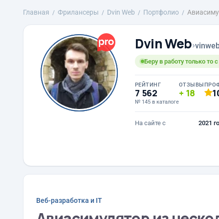
Главная
Фрилансеры
Dvin Web
Портфолио
Авиасимул
Dvin Web
›
vinwe
Беру в работу только то 
РЕЙТИНГ
ОТЗЫВЫ
ПРО
7 562
18
1
№ 145 в каталоге
На сайте с
2021 г
Веб-разработка и IT
Авиасимулятор из нескол