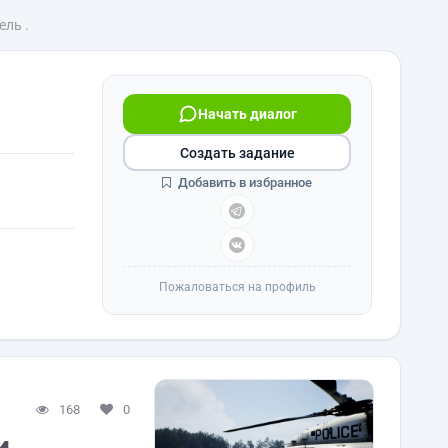
ель .
Начать диалог
Создать задание
Добавить в избранное
Пожаловаться на профиль
168
0
и,