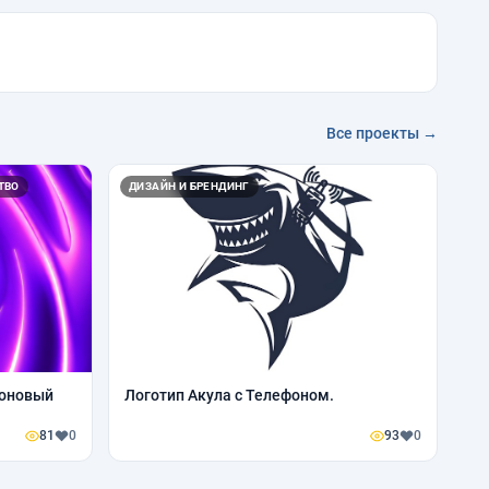
Все проекты →
ТВО
ДИЗАЙН И БРЕНДИНГ
еоновый
Логотип Акула с Телефоном.
81
0
93
0