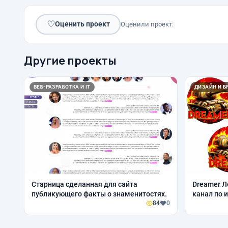
♡
Оценить проект
Оценили проект:
Другие проекты
ВЕБ-РАЗРАБОТКА И IT
ДИЗАЙН И Б
Старница сделанная для сайта
Dreamer Л
публикующего факты о знаменитостях.
канал по 
84
0