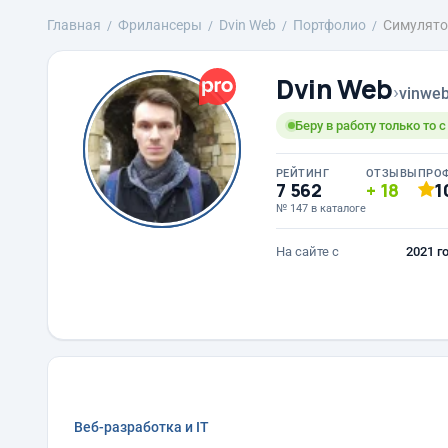
Главная
Фрилансеры
Dvin Web
Портфолио
Симулятор
Dvin Web
›
vinwe
Беру в работу только то 
РЕЙТИНГ
ОТЗЫВЫ
ПРО
7 562
18
1
№ 147 в каталоге
На сайте с
2021 г
Веб-разработка и IT