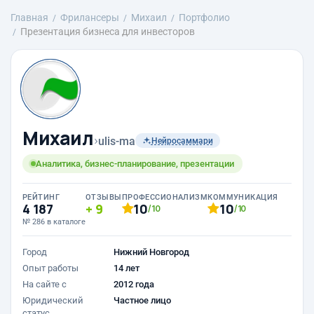
Главная
Фрилансеры
Михаил
Портфолио
Презентация бизнеса для инвесторов
Михаил
›
ulis-ma
Нейросаммари
Аналитика, бизнес-планирование, презентации
РЕЙТИНГ
ОТЗЫВЫ
ПРОФЕССИОНАЛИЗМ
КОММУНИКАЦИЯ
4 187
9
10
10
/10
/10
№ 286 в каталоге
Город
Нижний Новгород
Опыт работы
14 лет
На сайте с
2012 года
Юридический
Частное лицо
статус