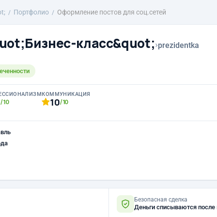
t;
Портфолио
Оформление постов для соц.сетей
uot;Бизнес-класс&quot;
›
prezidentka
леченности
ЕССИОНАЛИЗМ
КОММУНИКАЦИЯ
0
10
/10
/10
авль
ода
Безопасная сделка
Деньги списываются после