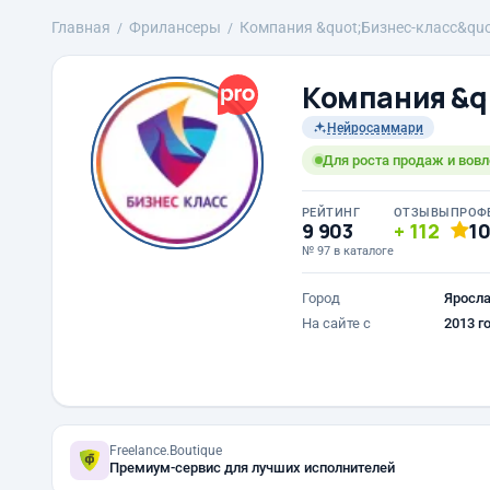
Главная
Фрилансеры
Компания &quot;Бизнес-класс&quo
Компания &q
Нейросаммари
Для роста продаж и вов
РЕЙТИНГ
ОТЗЫВЫ
ПРОФ
9 903
112
1
№ 97 в каталоге
Город
Яросл
На сайте с
2013 г
Freelance.Boutique
Премиум-сервис для лучших исполнителей