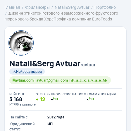
Главная
Фрилансеры
Natali&Serg Avtuar
Портфолио
Дизайн этикеток готового и замороженного фруктового
пюре нового бренда ХореПрофика компании EuroFoods
Natali&Serg Avtuar
›
avtuar
Нейросаммари
avtuar.com | avtuar@gmail.com | \Р_а_с_к_а_ч_а_е_М/
РЕЙТИНГ
ОТЗЫВЫ
ПРОФЕССИОНАЛИЗМ
КОММУНИКАЦИЯ
3 168
12
-
-
/10
/10
№ 790 в каталоге
На сайте с
2012 года
Юридический
ИП
статус