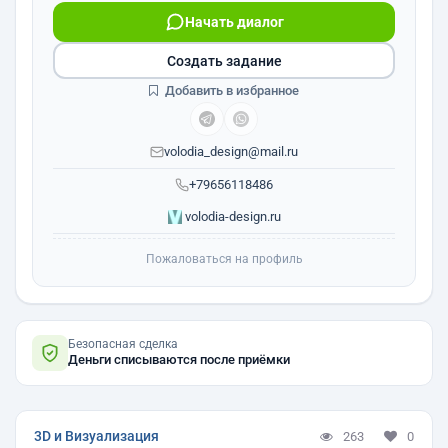
Начать диалог
Создать задание
Добавить в избранное
volodia_design@mail.ru
+79656118486
volodia-design.ru
Пожаловаться на профиль
Безопасная сделка
Деньги списываются после приёмки
3D и Визуализация
263
0