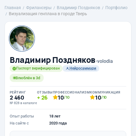
Главная
Фрилансеры
Владимир Поздняков
Портфолио
Визуализация генплана в городе Тверь
Владимир Поздняков
›
volodia
Паспорт верифицирован
Нейросаммари
Влюблён в 3d
РЕЙТИНГ
ОТЗЫВЫ
ПРОФЕССИОНАЛИЗМ
КОММУНИКАЦИЯ
2 460
26
10
10
/10
/10
№ 828 в каталоге
Опыт работы
18 лет
На сайте с
2020 года