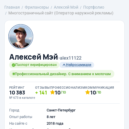
Главная
Фрилансеры
Алексей Мэй
Портфолио
Многостраничный сайт (Оператор наружной рекламы)
Алексей Мэй
›
alex11122
Паспорт верифицирован
Нейросаммари
Профессиональный дизайнер. С вниманием к мелочам
РЕЙТИНГ
ОТЗЫВЫ
ПРОФЕССИОНАЛИЗМ
КОММУНИКАЦИЯ
10 383
141
10
10
/10
/10
№ 673 в каталоге
Город
Санкт-Петербург
Опыт работы
8 лет
На сайте с
2018 года