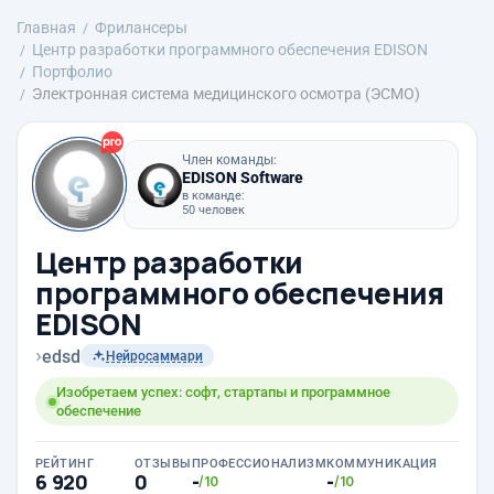
Главная
Фрилансеры
Центр разработки программного обеспечения EDISON
Портфолио
Электронная система медицинского осмотра (ЭСМО)
Член команды:
EDISON Software
в команде:
50 человек
Центр разработки
программного обеспечения
EDISON
›
edsd
Нейросаммари
Изобретаем успех: софт, стартапы и программное
обеспечение
РЕЙТИНГ
ОТЗЫВЫ
ПРОФЕССИОНАЛИЗМ
КОММУНИКАЦИЯ
6 920
0
-
-
/10
/10