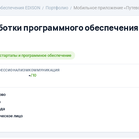
обеспечения EDISON
Портфолио
Мобильное приложение «Путево
ботки программного обеспечения
 стартапы и программное обеспечение
ФЕССИОНАЛИЗМ
КОММУНИКАЦИЯ
-
/10
ово
а
ода
ческое лицо