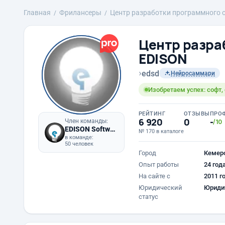
Главная
Фрилансеры
Центр разработки программного 
Центр разра
EDISON
›
edsd
Нейросаммари
Изобретаем успех: софт,
РЕЙТИНГ
ОТЗЫВЫ
ПРО
6 920
0
-
Член команды:
/10
EDISON Software
№ 170 в каталоге
в команде:
50 человек
Город
Кемер
Опыт работы
24 год
На сайте с
2011 г
Юридический
Юриди
статус