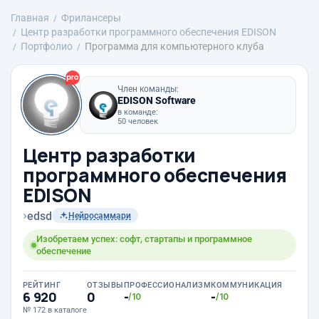
Главная
Фрилансеры
Центр разработки программного обеспечения EDISON
Портфолио
Программа для компьютерного клуба
Член команды:
EDISON Software
в команде:
50 человек
Центр разработки
программного обеспечения
EDISON
›
edsd
Нейросаммари
Изобретаем успех: софт, стартапы и программное
обеспечение
РЕЙТИНГ
ОТЗЫВЫ
ПРОФЕССИОНАЛИЗМ
КОММУНИКАЦИЯ
6 920
0
-
-
/10
/10
№ 172 в каталоге