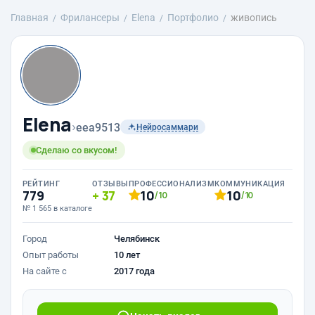
Главная
Фрилансеры
Elena
Портфолио
живопись
Elena
›
eea9513
Нейросаммари
Сделаю со вкусом!
РЕЙТИНГ
ОТЗЫВЫ
ПРОФЕССИОНАЛИЗМ
КОММУНИКАЦИЯ
779
37
10
10
/10
/10
№ 1 565 в каталоге
Город
Челябинск
Опыт работы
10 лет
На сайте с
2017 года