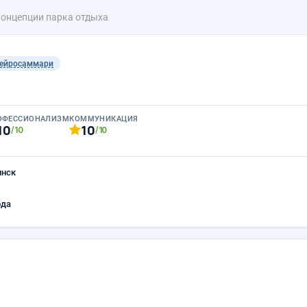
концепции парка отдыха
ейросаммари
ОФЕССИОНАЛИЗМ
КОММУНИКАЦИЯ
10
10
/10
/10
инск
ода