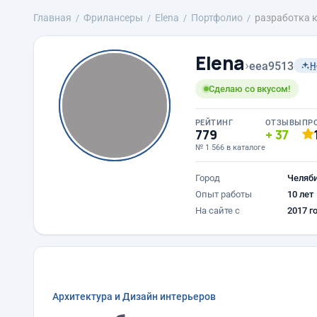
Главная
Фрилансеры
Elena
Портфолио
разработка 
Elena
›
eea9513
Н
Сделаю со вкусом!
РЕЙТИНГ
ОТЗЫВЫ
ПР
779
37
№ 1 566 в каталоге
Город
Челяб
Опыт работы
10 лет
На сайте с
2017 г
Архитектура и Дизайн интерьеров