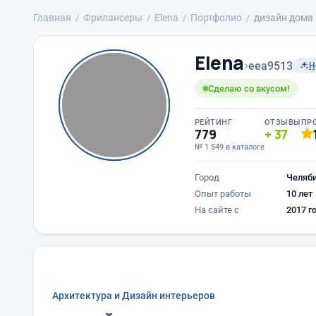
Главная
Фрилансеры
Elena
Портфолио
дизайн дома
Elena
›
eea9513
Н
Сделаю со вкусом!
РЕЙТИНГ
ОТЗЫВЫ
ПР
779
37
№ 1 549 в каталоге
Город
Челяб
Опыт работы
10 лет
На сайте с
2017 г
Архитектура и Дизайн интерьеров