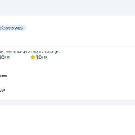
ейросаммари
ОФЕССИОНАЛИЗМ
КОММУНИКАЦИЯ
10
10
/10
/10
инск
ода