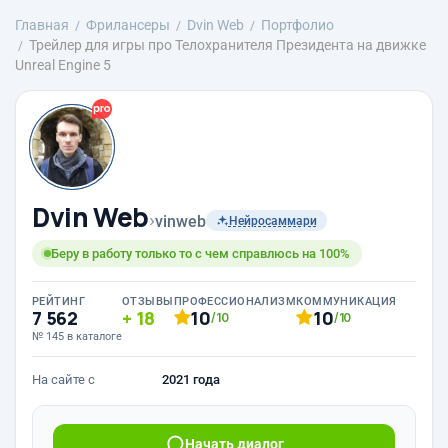
Главная
Фрилансеры
Dvin Web
Портфолио
Трейлер для игры про Телохранителя Президента на движке
Unreal Engine 5
Dvin Web
›
vinweb
Нейросаммари
Беру в работу только то с чем справлюсь на 100%
РЕЙТИНГ
ОТЗЫВЫ
ПРОФЕССИОНАЛИЗМ
КОММУНИКАЦИЯ
7 562
18
10
10
/10
/10
№ 145 в каталоге
На сайте с
2021 года
Начать диалог