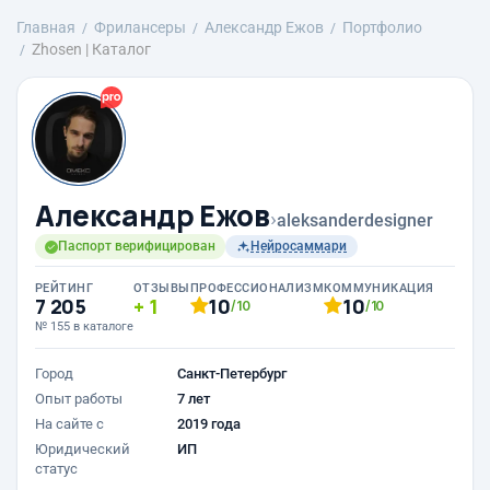
Главная
Фрилансеры
Александр Ежов
Портфолио
Zhosen | Каталог
Александр Ежов
›
aleksanderdesigner
Паспорт верифицирован
Нейросаммари
РЕЙТИНГ
ОТЗЫВЫ
ПРОФЕССИОНАЛИЗМ
КОММУНИКАЦИЯ
7 205
1
10
10
/10
/10
№ 155 в каталоге
Город
Санкт-Петербург
Опыт работы
7 лет
На сайте с
2019 года
Юридический
ИП
статус