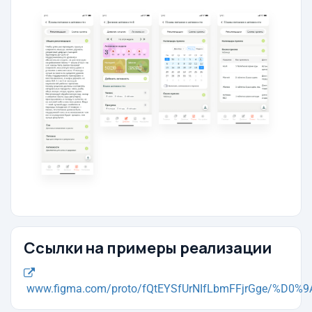
Ссылки на примеры реализации
www.figma.com/proto/fQtEYSfUrNIfLbmFFjrGge/%D0%9A