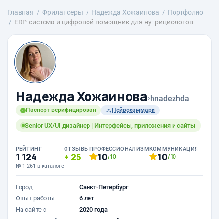
Главная
Фрилансеры
Надежда Хожаинова
Портфолио
ERP-система и цифровой помощник для нутрициологов
Надежда Хожаинова
›
hnadezhda
Паспорт верифицирован
Нейросаммари
Senior UX/UI дизайнер | Интерфейсы, приложения и сайты
РЕЙТИНГ
ОТЗЫВЫ
ПРОФЕССИОНАЛИЗМ
КОММУНИКАЦИЯ
1 124
25
10
10
/10
/10
№ 1 261 в каталоге
Город
Санкт-Петербург
Опыт работы
6 лет
На сайте с
2020 года