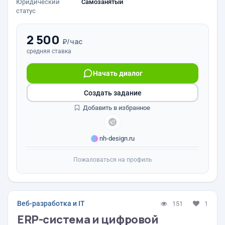
Юридический
Самозанятый
статус
2 500
₽/час
средняя ставка
Начать диалог
Создать задание
Добавить в избранное
nh-design.ru
Пожаловаться на профиль
Веб-разработка и IT
151
1
ERP-система и цифровой