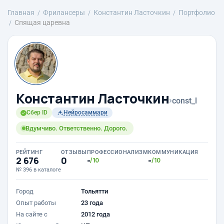
Главная
Фрилансеры
Константин Ласточкин
Портфолио
Спящая царевна
Константин Ласточкин
›
const_l
Сбер ID
Нейросаммари
Вдумчиво. Ответственно. Дорого.
РЕЙТИНГ
ОТЗЫВЫ
ПРОФЕССИОНАЛИЗМ
КОММУНИКАЦИЯ
2 676
0
-
-
/10
/10
№ 396 в каталоге
Город
Тольятти
Опыт работы
23 года
На сайте с
2012 года