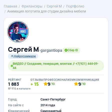
Главная
Фрилансеры
Сергей М
Портфолио
Анимация логотипа для студии дизайна мебели
Сергей М
›
gargantiopa
Сбер ID
Нейросаммари
ВИДЕО // Создание, генерация, монтаж // +7(921) 444-09-
44
РЕЙТИНГ
ОТЗЫВЫ
ПРОФЕССИОНАЛИЗМ
КОММУНИКАЦИЯ
1 883
15
9
9
/10
/10
№ 916 в каталоге
Город
Санкт-Петербург
На сайте с
2014 года
Юридический
Самозанятый