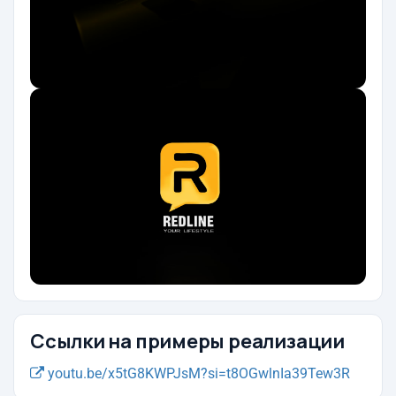
Ссылки на примеры реализации
youtu.be/x5tG8KWPJsM?si=t8OGwlnIa39Tew3R