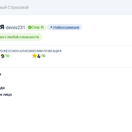
вый Страховой
я
›
denis231
Сбер ID
Нейросаммари
ключ любой сложности
РОФЕССИОНАЛИЗМ
КОММУНИКАЦИЯ
9
4
/10
/10
а
ода
е лицо