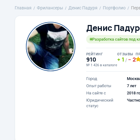
Главная
Фрилансеры
Денис Падуря
Портфолио
Пер
Денис Падур
Разработка сайтов под 
РЕЙТИНГ
ОТЗЫВЫ
П
910
1
2
/
№ 1 426 в каталоге
Город
Москв
Опыт работы
7 лет
На сайте с
2018 г
Юридический
Частно
статус