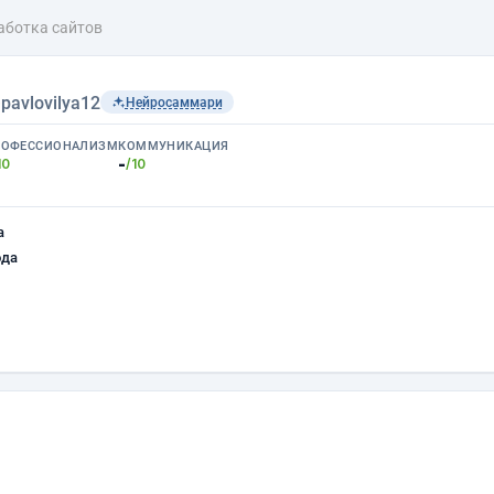
аботка сайтов
›
pavlovilya12
Нейросаммари
РОФЕССИОНАЛИЗМ
КОММУНИКАЦИЯ
-
10
/10
а
ода