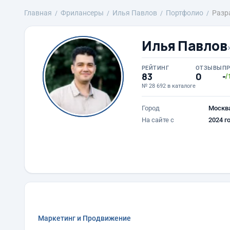
Главная
Фрилансеры
Илья Павлов
Портфолио
Разр
Илья Павлов
РЕЙТИНГ
ОТЗЫВЫ
П
83
0
-
/
№ 28 692 в каталоге
Город
Москв
На сайте с
2024 г
Маркетинг и Продвижение