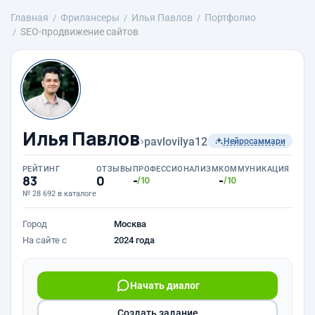
Главная
Фрилансеры
Илья Павлов
Портфолио
SEO-продвижение сайтов
Илья Павлов
›
pavlovilya12
Нейросаммари
РЕЙТИНГ
ОТЗЫВЫ
ПРОФЕССИОНАЛИЗМ
КОММУНИКАЦИЯ
83
0
-
-
/10
/10
№ 28 692 в каталоге
Город
Москва
На сайте с
2024 года
Начать диалог
Создать задание