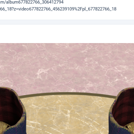
com/album677822766_306412794
22766_18?z=video677822766_456239109%2Fpl_677822766_18