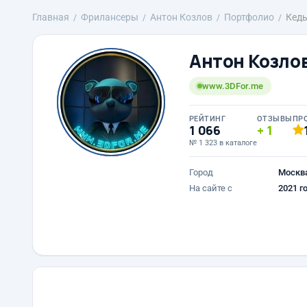
Главная
Фрилансеры
Антон Козлов
Портфолио
Кеды
Антон Козло
www.3DFor.me
РЕЙТИНГ
ОТЗЫВЫ
ПР
1 066
1
№ 1 323 в каталоге
Город
Москв
На сайте с
2021 г