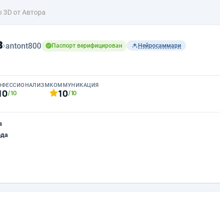
 3D от Автора
в
›
antont800
Паспорт верифицирован
Нейросаммари
ОФЕССИОНАЛИЗМ
КОММУНИКАЦИЯ
10
10
/10
/10
а
ода