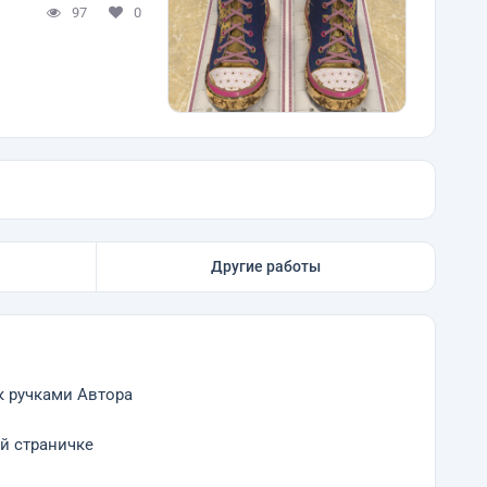
97
0
Другие работы
к ручками Автора
ей страничке