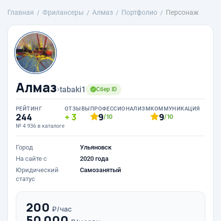
Главная
Фрилансеры
Алмаз
Портфолио
Персонаж
Алмаз
›
tabaki1
Сбер ID
РЕЙТИНГ
ОТЗЫВЫ
ПРОФЕССИОНАЛИЗМ
КОММУНИКАЦИЯ
244
3
9
9
/10
/10
№ 4 936 в каталоге
Город
Ульяновск
На сайте с
2020 года
Юридический
Самозанятый
статус
200
₽/час
50 000