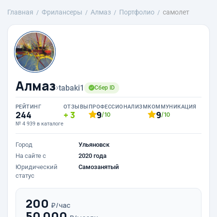
Главная
Фрилансеры
Алмаз
Портфолио
самолет
Алмаз
›
tabaki1
Сбер ID
РЕЙТИНГ
ОТЗЫВЫ
ПРОФЕССИОНАЛИЗМ
КОММУНИКАЦИЯ
244
3
9
9
/10
/10
№ 4 939 в каталоге
Город
Ульяновск
На сайте с
2020 года
Юридический
Самозанятый
статус
200
₽/час
50 000