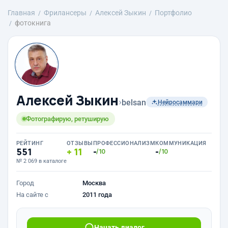
Главная
Фрилансеры
Алексей Зыкин
Портфолио
фотокнига
Алексей Зыкин
›
belsan
Нейросаммари
Фотографирую, ретуширую
РЕЙТИНГ
ОТЗЫВЫ
ПРОФЕССИОНАЛИЗМ
КОММУНИКАЦИЯ
551
11
-
-
/10
/10
№ 2 069 в каталоге
Город
Москва
На сайте с
2011 года
Начать диалог