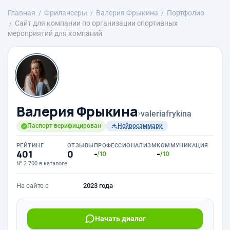
Главная
Фрилансеры
Валерия Фрыкина
Портфолио
Сайт для компании по организации спортивных
мероприятий для компаний
Валерия Фрыкина
›
valeriafrykina
Паспорт верифицирован
Нейросаммари
РЕЙТИНГ
ОТЗЫВЫ
ПРОФЕССИОНАЛИЗМ
КОММУНИКАЦИЯ
401
0
-
-
/10
/10
№ 2 700 в каталоге
На сайте с
2023 года
Начать диалог