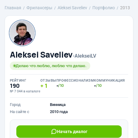
Главная
Фрилансеры
Aleksei Saveliev
Портфолио
2013
Aleksei Saveliev
›
AlekseiLV
Делаю что люблю, люблю что делаю.
РЕЙТИНГ
ОТЗЫВЫ
ПРОФЕССИОНАЛИЗМ
КОММУНИКАЦИЯ
190
1
-
-
/10
/10
№ 7 044 в каталоге
Город
Винница
На сайте с
2010 года
Начать диалог