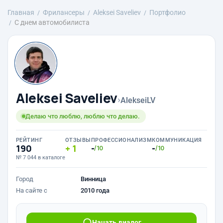
Главная
Фрилансеры
Aleksei Saveliev
Портфолио
С днем автомобилиста
Aleksei Saveliev
›
AlekseiLV
Делаю что люблю, люблю что делаю.
РЕЙТИНГ
ОТЗЫВЫ
ПРОФЕССИОНАЛИЗМ
КОММУНИКАЦИЯ
190
1
-
-
/10
/10
№ 7 044 в каталоге
Город
Винница
На сайте с
2010 года
Начать диалог