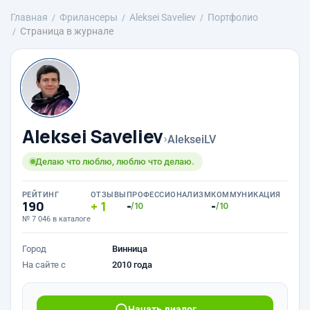
Главная
Фрилансеры
Aleksei Saveliev
Портфолио
Страница в журнале
Aleksei Saveliev
›
AlekseiLV
Делаю что люблю, люблю что делаю.
РЕЙТИНГ
ОТЗЫВЫ
ПРОФЕССИОНАЛИЗМ
КОММУНИКАЦИЯ
190
1
-
-
/10
/10
№ 7 046 в каталоге
Город
Винница
На сайте с
2010 года
Начать диалог