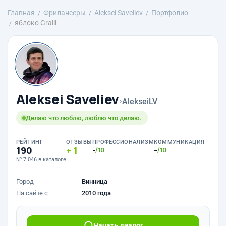
Главная
Фрилансеры
Aleksei Saveliev
Портфолио
яблоко Gralli
Aleksei Saveliev
›
AlekseiLV
Делаю что люблю, люблю что делаю.
РЕЙТИНГ
ОТЗЫВЫ
ПРОФЕССИОНАЛИЗМ
КОММУНИКАЦИЯ
190
1
-
-
/10
/10
№ 7 046 в каталоге
Город
Винница
На сайте с
2010 года
Начать диалог