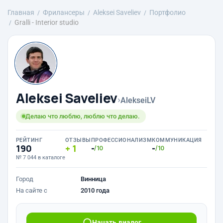
Главная
Фрилансеры
Aleksei Saveliev
Портфолио
Gralli - Interior studio
Aleksei Saveliev
›
AlekseiLV
Делаю что люблю, люблю что делаю.
РЕЙТИНГ
ОТЗЫВЫ
ПРОФЕССИОНАЛИЗМ
КОММУНИКАЦИЯ
190
1
-
-
/10
/10
№ 7 044 в каталоге
Город
Винница
На сайте с
2010 года
Начать диалог