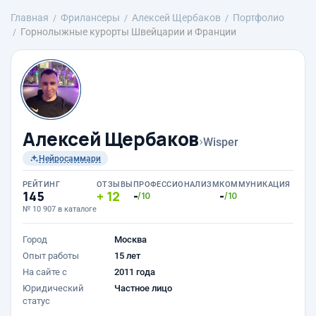
Главная
Фрилансеры
Алексей Щербаков
Портфолио
Горнолыжные курорты Швейцарии и Франции
Алексей Щербаков
›
Wisper
Нейросаммари
РЕЙТИНГ
ОТЗЫВЫ
ПРОФЕССИОНАЛИЗМ
КОММУНИКАЦИЯ
145
12
-
-
/10
/10
№ 10 907 в каталоге
Город
Москва
Опыт работы
15 лет
На сайте с
2011 года
Юридический
Частное лицо
статус