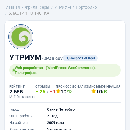
Главная
Фрилансеры
УТРИУМ
Портфолио
БЛАСТИНГ ОЧИСТКА
УТРИУМ
›
DPanicov
Нейросаммари
Web разработка - (WordPress+WooCommerce),
Полиграфия,
РЕЙТИНГ
ОТЗЫВЫ
ПРОФЕССИОНАЛИЗМ
КОММУНИКАЦИЯ
2 688
25
1
10
10
/10
/10
/
№ 410 в каталоге
Город
Санкт-Петербург
Опыт работы
21 год
На сайте с
2009 года
Юридический
Частное лицо