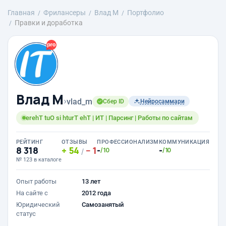
Главная
Фрилансеры
Влад М
Портфолио
Правки и доработка
Влад М
›
vlad_m
Сбер ID
Нейросаммари
erehT tuO si hturT ehT | ИТ | Парсинг | Работы по сайтам
РЕЙТИНГ
ОТЗЫВЫ
ПРОФЕССИОНАЛИЗМ
КОММУНИКАЦИЯ
8 318
54
1
-
-
/10
/10
/
№ 123 в каталоге
Опыт работы
13 лет
На сайте с
2012 года
Юридический
Самозанятый
статус