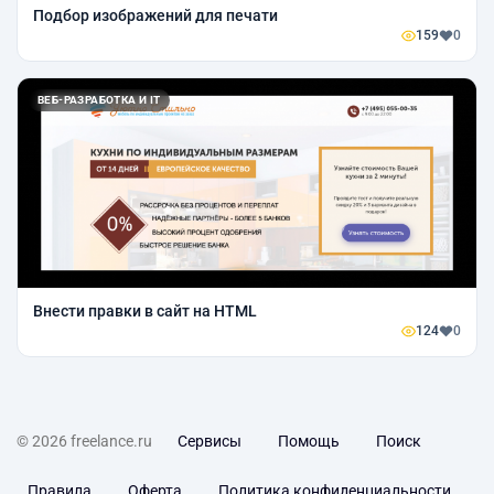
Подбор изображений для печати
159
0
ВЕБ-РАЗРАБОТКА И IT
Внести правки в сайт на HTML
124
0
© 2026 freelance.ru
Сервисы
Помощь
Поиск
Правила
Оферта
Политика конфиденциальности