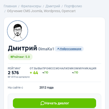
Главная
Фрилансеры
Дмитрий
Портфолио
Обучение CMS Joomla, Wordpress, Opencart
Дмитрий
›
DimaKa1
Нейросаммари
Рейтинг: 5.0
РЕЙТИНГ
ОТЗЫВЫ
ПРОФЕССИОНАЛИЗМ
КОММУНИКАЦИЯ
2 576
44
-
-
/10
/10
№ 419 в каталоге
На сайте с
2012 года
Начать диалог