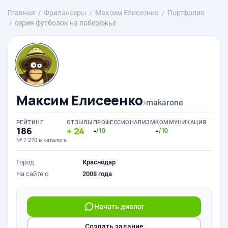
Главная
Фрилансеры
Максим Елисеенко
Портфолио
серия футболок на побережье
Максим Елисеенко
›
makarone
РЕЙТИНГ
ОТЗЫВЫ
ПРОФЕССИОНАЛИЗМ
КОММУНИКАЦИЯ
186
24
-
-
/10
/10
№ 7 270 в каталоге
Город
Краснодар
На сайте с
2008 года
Начать диалог
Создать задание