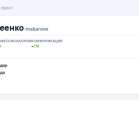
принт
еенко
›
makarone
ОФЕССИОНАЛИЗМ
КОММУНИКАЦИЯ
-
0
/10
одар
ода