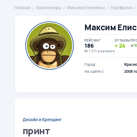
Главная
Фрилансеры
Максим Елисеенко
Портфолио
Максим Елис
РЕЙТИНГ
ОТЗЫВЫ
ПР
186
24
-
/1
№ 7 271 в каталоге
Город
Красн
На сайте с
2008 г
Дизайн и Брендинг
принт