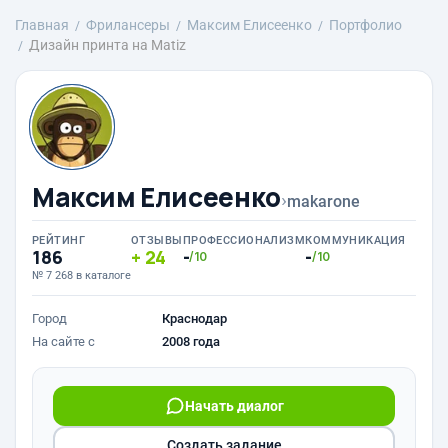
Главная
Фрилансеры
Максим Елисеенко
Портфолио
Дизайн принта на Matiz
Максим Елисеенко
›
makarone
РЕЙТИНГ
ОТЗЫВЫ
ПРОФЕССИОНАЛИЗМ
КОММУНИКАЦИЯ
186
24
-
-
/10
/10
№ 7 268 в каталоге
Город
Краснодар
На сайте с
2008 года
Начать диалог
Создать задание