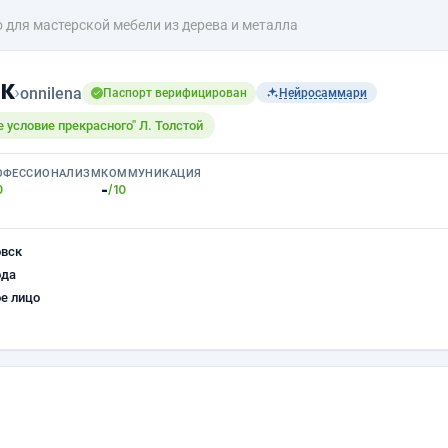
о для мастерской мебели из дерева и металла
к
›
onnilena
Паспорт верифицирован
Нейросаммари
 условие прекрасного" Л. Толстой
ОФЕССИОНАЛИЗМ
КОММУНИКАЦИЯ
-
0
/10
овск
ода
е лицо