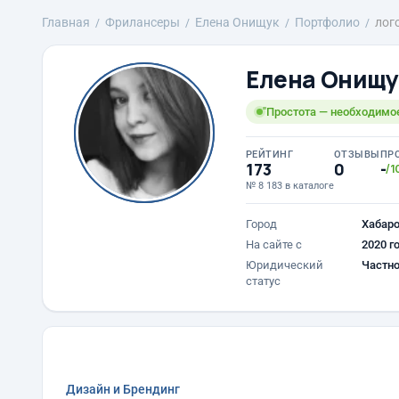
Главная
Фрилансеры
Елена Онищук
Портфолио
лог
Елена Онищу
"Простота — необходимое
РЕЙТИНГ
ОТЗЫВЫ
ПР
173
0
-
/1
№ 8 183 в каталоге
Город
Хабар
На сайте с
2020 г
Юридический
Частно
статус
Дизайн и Брендинг