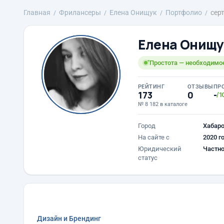
Главная
Фрилансеры
Елена Онищук
Портфолио
сер
Елена Онищу
"Простота — необходимое
РЕЙТИНГ
ОТЗЫВЫ
ПР
173
0
-
/1
№ 8 182 в каталоге
Город
Хабар
На сайте с
2020 г
Юридический
Частно
статус
Дизайн и Брендинг