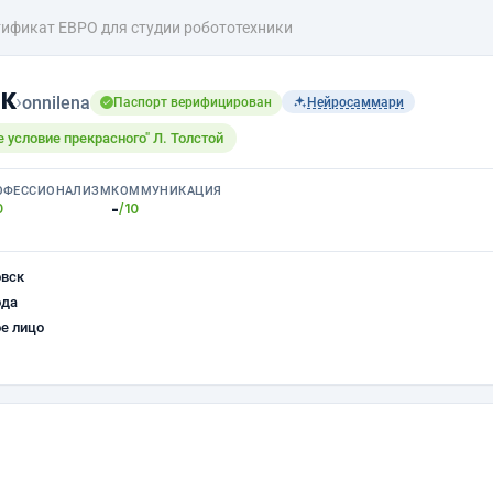
тификат ЕВРО для студии робототехники
к
›
onnilena
Паспорт верифицирован
Нейросаммари
 условие прекрасного" Л. Толстой
ОФЕССИОНАЛИЗМ
КОММУНИКАЦИЯ
-
0
/10
овск
ода
е лицо