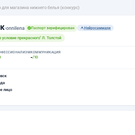
о для магазина нижнего белья (конкурс)
к
›
onnilena
Паспорт верифицирован
Нейросаммари
 условие прекрасного" Л. Толстой
ОФЕССИОНАЛИЗМ
КОММУНИКАЦИЯ
-
0
/10
овск
ода
е лицо